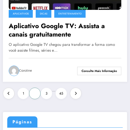
APLICATIVOS
DICAS
ENTRETENIMENTO
Aplicativo Google TV: Assista a
canais gratuitamente
O aplicativo Google TV chegou para transformar a forma como
você assiste filmes, séries e…
Caroline
Consulte Mais Informação
Paginação
…
1
2
3
45
de
posts
Páginas