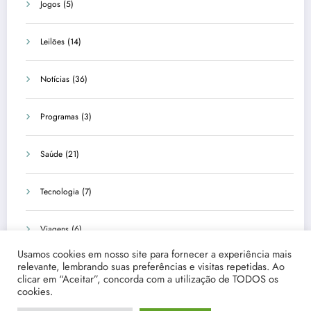
Jogos
(5)
Leilões
(14)
Notícias
(36)
Programas
(3)
Saúde
(21)
Tecnologia
(7)
Viagens
(6)
Usamos cookies em nosso site para fornecer a experiência mais
relevante, lembrando suas preferências e visitas repetidas. Ao
clicar em “Aceitar”, concorda com a utilização de TODOS os
cookies.
Início
Quem Somos
Fale Conosco
Disclaimer
Política de Privacidade
Termos e Condições Gerais de Uso