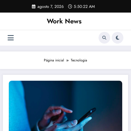
Pular
agosto 7, 2026
5:50:22 AM
para
o
Work News
conteúdo
Página inicial
Tecnologia