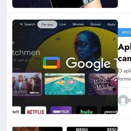
APLI
Apl
can
O apl
forma
C