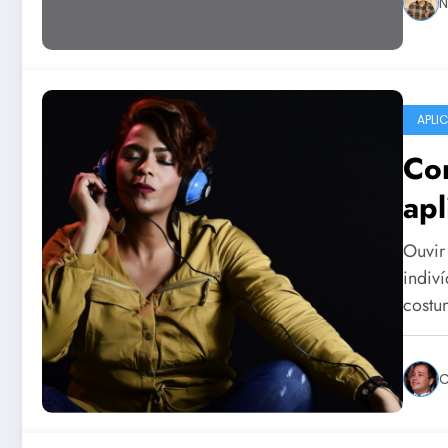
N
APLI
Co
apl
Ouvir
indiv
cost
C