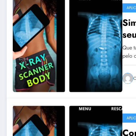
APLI
Si
seu
Que t
pelo 
C
APLI
Con