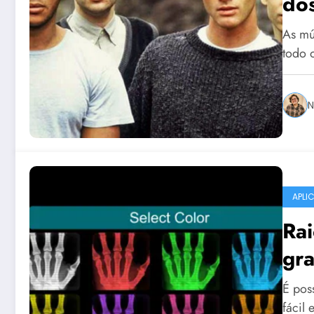
do
As mú
todo 
N
APLI
Rai
gra
É pos
fácil