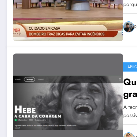
porqu
R
APLI
Que
gra
A tec
possív