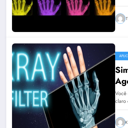
T
APLI
Sim
Ag
Você 
claro 
K