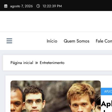
Pular
agosto 7, 2026
12:22:40 PM
para
o
conteúdo
Início
Quem Somos
Fale Co
Página inicial
Entretenimento
APLI
Apl