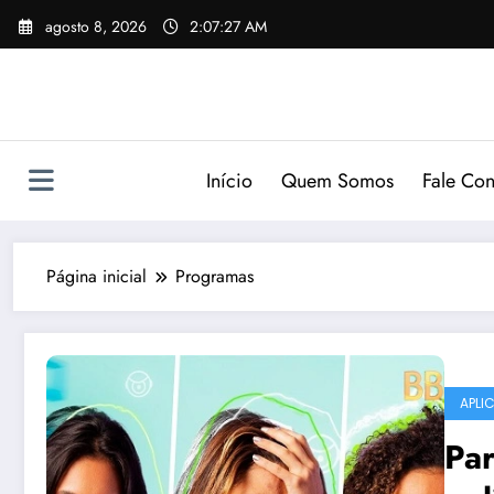
Pular
agosto 8, 2026
2:07:28 AM
para
o
conteúdo
Início
Quem Somos
Fale Co
Página inicial
Programas
APLI
Pa