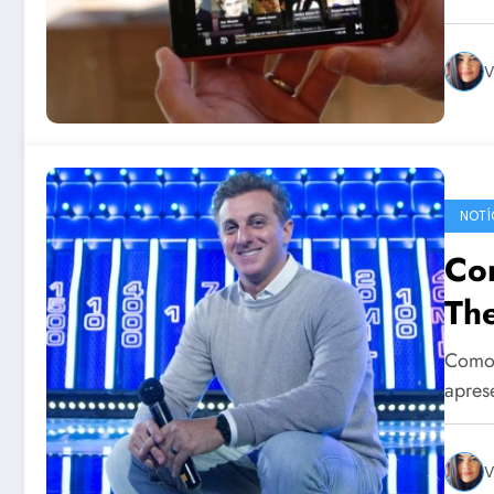
V
NOTÍ
Co
Th
Como 
apres
V