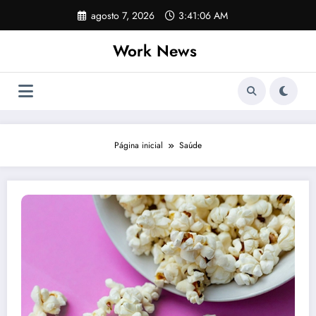
Pular
agosto 7, 2026
3:41:07 AM
para
o
Work News
conteúdo
Página inicial
Saúde