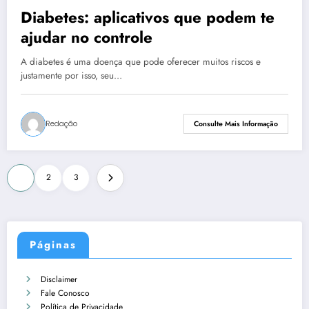
Diabetes: aplicativos que podem te
ajudar no controle
A diabetes é uma doença que pode oferecer muitos riscos e
justamente por isso, seu…
Redação
Consulte Mais Informação
Paginação
1
2
3
de
posts
Páginas
Disclaimer
Fale Conosco
Política de Privacidade