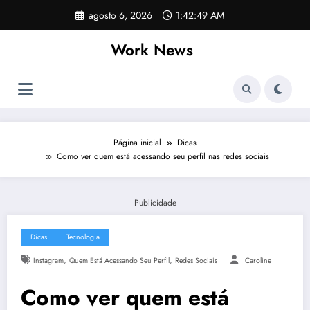
Pular
agosto 6, 2026
1:42:49 AM
para
o
Work News
conteúdo
Página inicial
Dicas
Como ver quem está acessando seu perfil nas redes sociais
Publicidade
Dicas
Tecnologia
,
,
Instagram
Quem Está Acessando Seu Perfil
Redes Sociais
Caroline
Como ver quem está