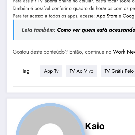
Para assistir TV aberta online no celular, basta tocar sobre
Também é possível conferir o quadro de horários com os pr
Para ter acesso a todos os apps, acesse:
App Store
e
Googl
Leia também:
Como ver quem está acessando s
Gostou deste conteúdo? Então, continue no
Work Ne
Tag
App Tv
TV Ao Vivo
TV Grátis Pelo
Kaio