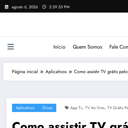
Pular
agosto 6, 2026
2:39:36 PM
para
o
conteúdo
Início
Quem Somos
Fale Co
Página inicial
Aplicativos
Como assistir TV grátis pelo
,
,
Aplicativos
Dicas
App Tv
TV Ao Vivo
TV Grátis Pe
Como assistir TV grát