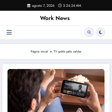
Pular
agosto 7, 2026
3:24:35 AM
para
o
Work News
conteúdo
Página inicial
TV grátis pelo celular