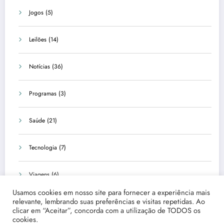
Jogos
(5)
Leilões
(14)
Notícias
(36)
Programas
(3)
Saúde
(21)
Tecnologia
(7)
Viagens
(6)
Usamos cookies em nosso site para fornecer a experiência mais
relevante, lembrando suas preferências e visitas repetidas. Ao
clicar em “Aceitar”, concorda com a utilização de TODOS os
cookies.
Início
Quem Somos
Fale Conosco
Disclaimer