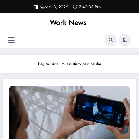
Pular
agosto 8, 2026
7:40:35 PM
para
o
Work News
conteúdo
Página inicial
assistir tv pelo celular