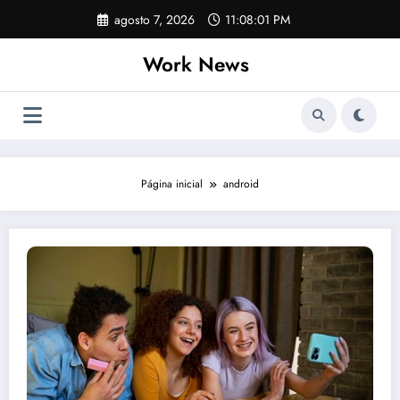
Pular
agosto 7, 2026
11:08:02 PM
para
o
Work News
conteúdo
Página inicial
android