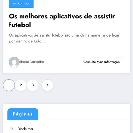
APLICATIVOS
Os melhores aplicativos de assistir
futebol
Os aplicativos de assistir futebol são uma ótima maneira de ficar
por dentro de tudo…
Thaisi Carvalho
Consulte Mais Informação
Paginação
1
2
3
de
posts
Páginas
Disclaimer