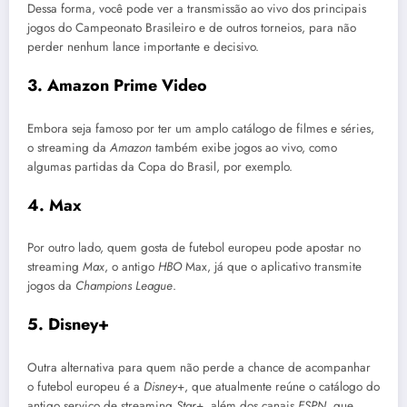
Dessa forma, você pode ver a transmissão ao vivo dos principais
jogos do Campeonato Brasileiro e de outros torneios, para não
perder nenhum lance importante e decisivo.
3. Amazon Prime Video
Embora seja famoso por ter um amplo catálogo de filmes e séries,
o streaming da
Amazon
também exibe jogos ao vivo, como
algumas partidas da Copa do Brasil, por exemplo.
4. Max
Por outro lado, quem gosta de futebol europeu pode apostar no
streaming
Max
, o antigo
HBO
Max, já que o aplicativo transmite
jogos da
Champions League
.
5. Disney+
Outra alternativa para quem não perde a chance de acompanhar
o futebol europeu é a
Disney
+, que atualmente reúne o catálogo do
antigo serviço de streaming
Star
+, além dos canais
ESPN
, que