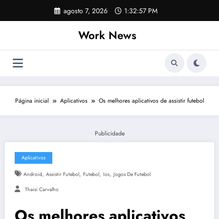
Pular
agosto 7, 2026
1:32:58 PM
para
o
Work News
conteúdo
Página inicial
Aplicativos
Os melhores aplicativos de assistir futebol
Publicidade
Aplicativos
,
,
,
,
Android
Assistir Futebol
Futebol
Ios
Jogos De Futebol
Thaisi Carvalho
Os melhores aplicativos