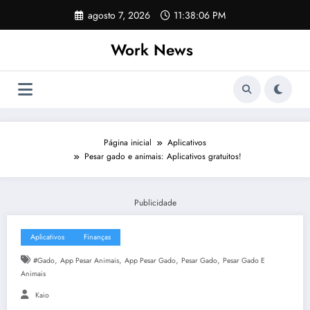
Pular
agosto 7, 2026
11:38:06 PM
para
o
Work News
conteúdo
Página inicial
Aplicativos
Pesar gado e animais: Aplicativos gratuitos!
Publicidade
Aplicativos
Finanças
,
,
,
,
#gado
App Pesar Animais
App Pesar Gado
Pesar Gado
Pesar Gado E
Animais
Kaio