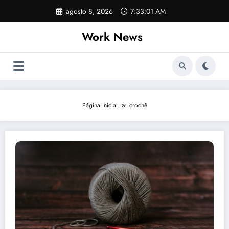
Pular
agosto 8, 2026
7:33:01 AM
para
o
Work News
conteúdo
Página inicial
crochê