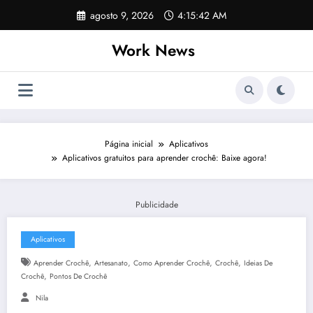
Pular
agosto 9, 2026
4:15:43 AM
para
o
Work News
conteúdo
Página inicial
Aplicativos
Aplicativos gratuitos para aprender crochê: Baixe agora!
Publicidade
Aplicativos
,
,
,
,
Aprender Crochê
Artesanato
Como Aprender Crochê
Crochê
Ideias De
,
Crochê
Pontos De Crochê
Nila