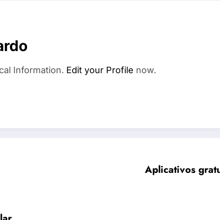
ardo
cal Information.
Edit your Profile
now.
Aplicativos grat
lar