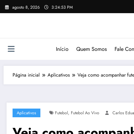
Pular
agosto 8, 2026
3:24:54 PM
para
o
conteúdo
Início
Quem Somos
Fale Co
Página inicial
Aplicativos
Veja como acompanhar futeb
,
Aplicativos
Futebol
Futebol Ao Vivo
Carlos Edu
Veja como acompanha