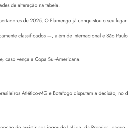
dades de alteração na tabela.
bertadores de 2025. O Flamengo já conquistou o seu lugar 
camente classificados —, além de Internacional e São Paulo 
te, caso vença a Copa Sul-Americana.
 brasileiros Atlético-MG e Botafogo disputam a decisão, n
 opção de assistir aos jogos de LaLiga, da Premier League, 