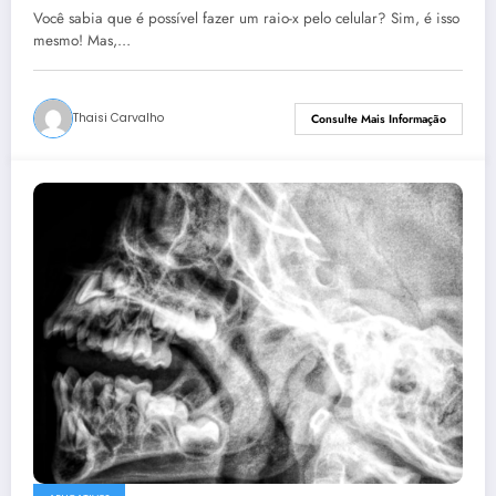
Você sabia que é possível fazer um raio-x pelo celular? Sim, é isso
mesmo! Mas,…
Thaisi Carvalho
Consulte Mais Informação