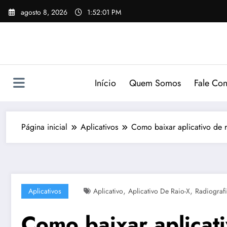
Pular
agosto 8, 2026
1:52:02 PM
para
o
conteúdo
Início
Quem Somos
Fale Co
Página inicial
Aplicativos
Como baixar aplicativo de r
,
,
Aplicativos
Aplicativo
Aplicativo De Raio-X
Radiograf
Como baixar aplicati