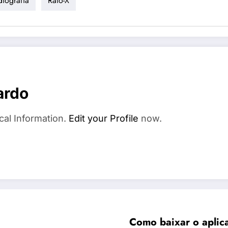
diografia
Raio-X
ardo
cal Information.
Edit your Profile
now.
Como baixar o aplicat