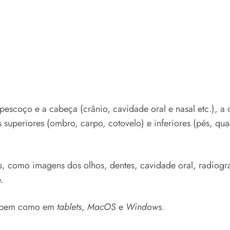
pescoço e a cabeça (crânio, cavidade oral e nasal etc.), a 
superiores (ombro, carpo, cotovelo) e inferiores (pés, quad
s, como imagens dos olhos, dentes, cavidade oral, radiograf
e.
 bem como em
tablets
,
MacOS
e
Windows
.