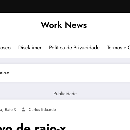
Work News
nosco
Disclaimer
Política de Privacidade
Termos e 
aio-x
Publicidade
,
ia
Raio-X
Carlos Eduardo
vo de raio-x