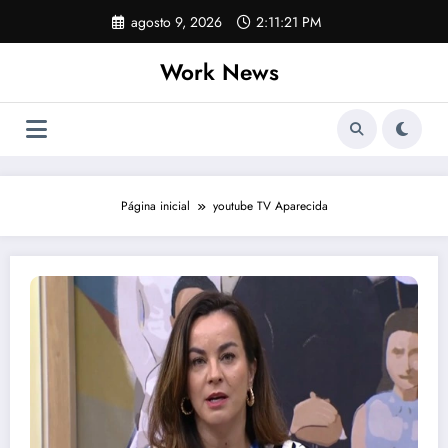
Pular
agosto 9, 2026
2:11:22 PM
para
o
Work News
conteúdo
Página inicial
youtube TV Aparecida