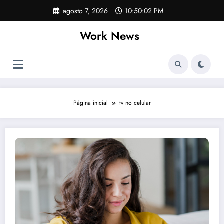
Pular
agosto 7, 2026
10:50:02 PM
para
o
Work News
conteúdo
Página inicial
tv no celular