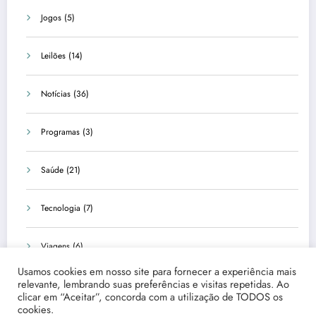
Jogos
(5)
Leilões
(14)
Notícias
(36)
Programas
(3)
Saúde
(21)
Tecnologia
(7)
Viagens
(6)
Usamos cookies em nosso site para fornecer a experiência mais
relevante, lembrando suas preferências e visitas repetidas. Ao
clicar em “Aceitar”, concorda com a utilização de TODOS os
cookies.
Início
Quem Somos
Fale Conosco
Disclaimer