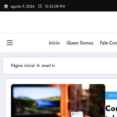
Pular
agosto 9, 2026
12:33:08 PM
para
o
conteúdo
Início
Quem Somos
Fale Co
Página inicial
smart tv
DICA
Com