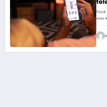
tel
Você 
uma t
A