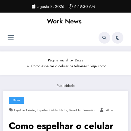
Pular
agosto 8, 2026
6:19:31 AM
para
o
Work News
conteúdo
Página inicial
Dicas
Como espelhar o celular na televisão? Veja como
Publicidade
Dicas
,
,
,
Espelhar Celular
Espelhar Celular Na Tv
Smart Tv
Televisão
Aline
Como espelhar o celular