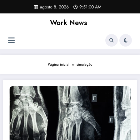
Pular
agosto 8, 2026
9:51:00 AM
para
o
Work News
conteúdo
Página inicial
simulação