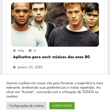
Nila
0
Aplicativo para ouvir músicas dos anos 80
Janeiro 23, 2025
Usamos cookies em nosso site para fornecer a experiência mais
relevante, lembrando suas preferências e visitas repetidas. Ao
clicar em “Aceitar”, concorda com a utilização de TODOS os
cookies.
Início
Quem Somos
Fale Conosco
Disclaimer
Política de Privacidade
Termos e Condições Gerais de Uso
Configurações de cookies
ACEITAR TODOS
© 2025 Copyright: worknews.org | Powered By
SpiceThemes