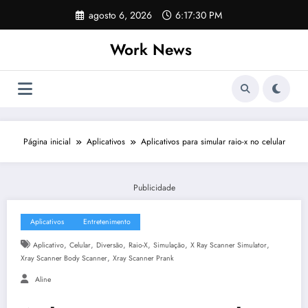
Pular
agosto 6, 2026
6:17:30 PM
para
o
Work News
conteúdo
Página inicial
Aplicativos
Aplicativos para simular raio-x no celular
Publicidade
Aplicativos
Entretenimento
,
,
,
,
,
,
Aplicativo
Celular
Diversão
Raio-X
Simulação
X Ray Scanner Simulator
,
Xray Scanner Body Scanner
Xray Scanner Prank
Aline