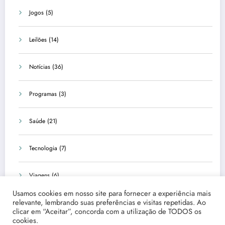
Jogos
(5)
Leilões
(14)
Notícias
(36)
Programas
(3)
Saúde
(21)
Tecnologia
(7)
Viagens
(6)
Usamos cookies em nosso site para fornecer a experiência mais
relevante, lembrando suas preferências e visitas repetidas. Ao
clicar em “Aceitar”, concorda com a utilização de TODOS os
cookies.
Início
Quem Somos
Fale Conosco
Disclaimer