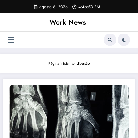
Pular
agosto 6, 2026
4:46:50 PM
para
o
Work News
conteúdo
Página inicial
diversão