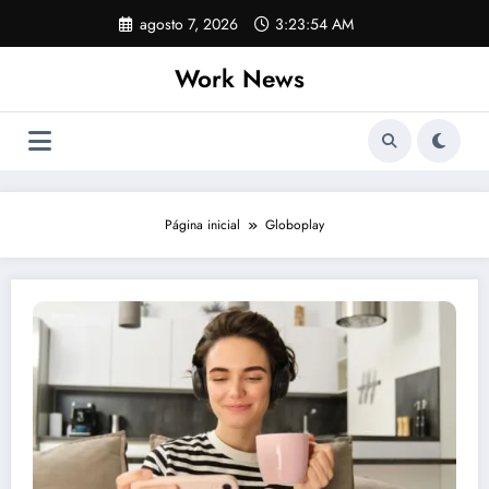
Pular
agosto 7, 2026
3:23:55 AM
para
o
Work News
conteúdo
Página inicial
Globoplay