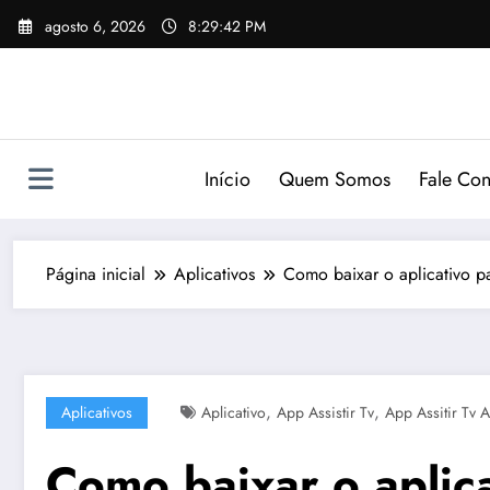
Pular
agosto 6, 2026
8:29:43 PM
para
o
conteúdo
Início
Quem Somos
Fale Co
Página inicial
Aplicativos
Como baixar o aplicativo pa
,
,
Aplicativos
Aplicativo
App Assistir Tv
App Assitir Tv A
Como baixar o aplica