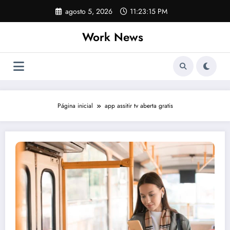
Pular
agosto 5, 2026
11:23:15 PM
para
o
Work News
conteúdo
Página inicial
app assitir tv aberta gratis