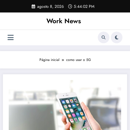
Pular
agosto 8, 2026
5:44:02 PM
para
o
Work News
conteúdo
Página inicial
como usar o 5G