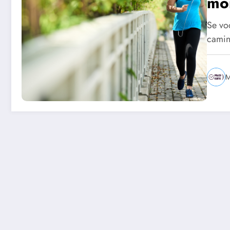
mo
Se vo
camin
M