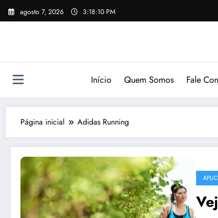
Pular
agosto 7, 2026
3:18:11 PM
para
o
conteúdo
Início
Quem Somos
Fale Co
Página inicial
Adidas Running
APLI
Vej