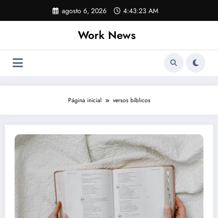
Pular
agosto 6, 2026
4:43:23 AM
para
o
Work News
conteúdo
Página inicial
versos bíblicos