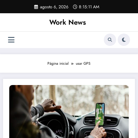
Pular
agosto 6, 2026
8:15:11 AM
para
o
Work News
conteúdo
Página inicial
usar GPS