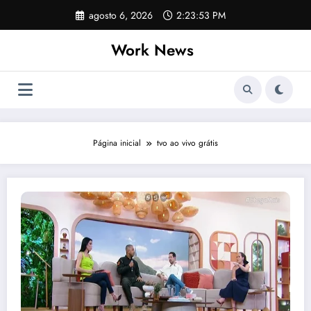
Pular
agosto 6, 2026
2:23:53 PM
para
o
Work News
conteúdo
Página inicial
tvo ao vivo grátis