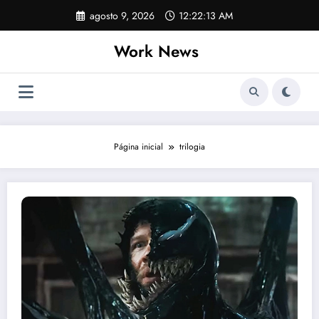
Pular
agosto 9, 2026
12:22:14 AM
para
o
Work News
conteúdo
Página inicial
trilogia