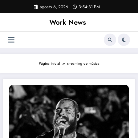
Pular
agosto 6, 2026
3:54:31 PM
para
o
Work News
conteúdo
Página inicial
streaming de música