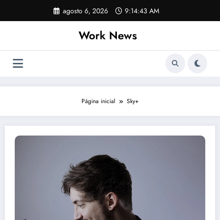
Pular
agosto 6, 2026
9:14:44 AM
para
o
Work News
conteúdo
Página inicial
Sky+