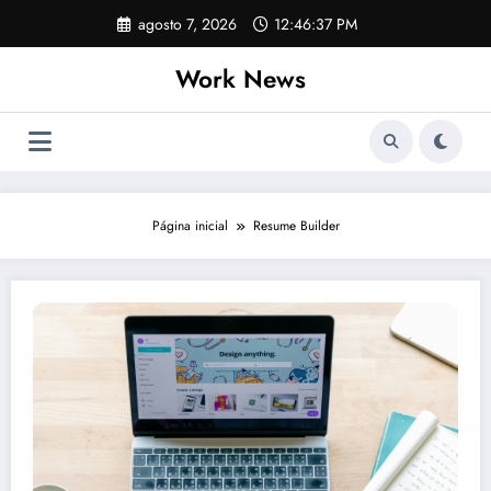
Pular
agosto 7, 2026
12:46:38 PM
para
o
Work News
conteúdo
Página inicial
Resume Builder