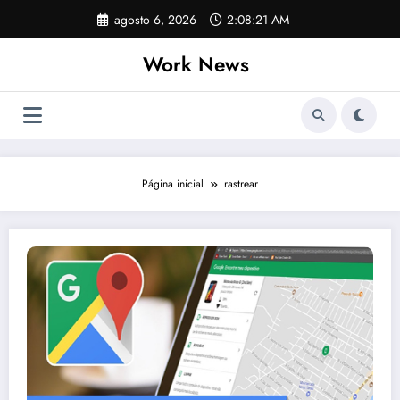
Pular
agosto 6, 2026
2:08:21 AM
para
o
Work News
conteúdo
Página inicial
rastrear