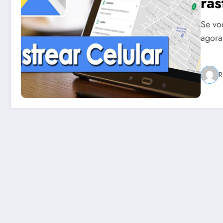
ras
Se vo
agora
R