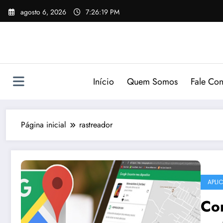
Pular
agosto 6, 2026
7:26:20 PM
para
o
conteúdo
Início
Quem Somos
Fale Co
Página inicial
rastreador
APLI
Con