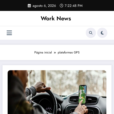
Pular
agosto 6, 2026
7:22:48 PM
para
o
Work News
conteúdo
Página inicial
plataformas GPS