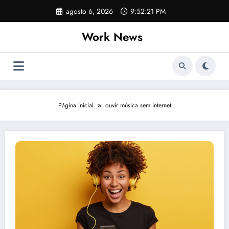
Pular
agosto 6, 2026
9:52:21 PM
para
o
Work News
conteúdo
Página inicial
ouvir música sem internet