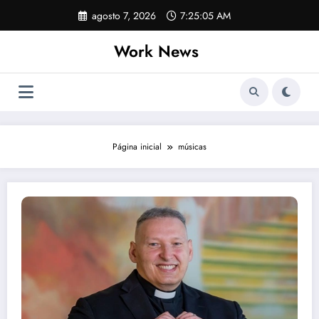
Pular
agosto 7, 2026
7:25:05 AM
para
o
Work News
conteúdo
Página inicial
músicas