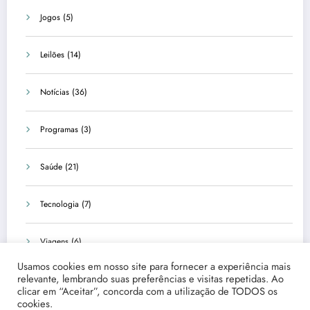
Jogos
(5)
Leilões
(14)
Notícias
(36)
Programas
(3)
Saúde
(21)
Tecnologia
(7)
Viagens
(6)
Usamos cookies em nosso site para fornecer a experiência mais
relevante, lembrando suas preferências e visitas repetidas. Ao
clicar em “Aceitar”, concorda com a utilização de TODOS os
cookies.
Início
Quem Somos
Fale Conosco
Disclaimer