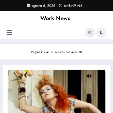
Pular
agosto 6, 2026
6:48:49 AM
para
o
Work News
conteúdo
Página inicial
músicas dos anos 80