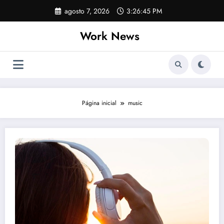
Pular
agosto 7, 2026
3:26:46 PM
para
o
Work News
conteúdo
Página inicial
music