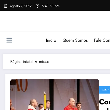
Pular
agosto 7, 2026
5:48:54 AM
para
o
conteúdo
Início
Quem Somos
Fale Co
Página inicial
missas
DICA
Com