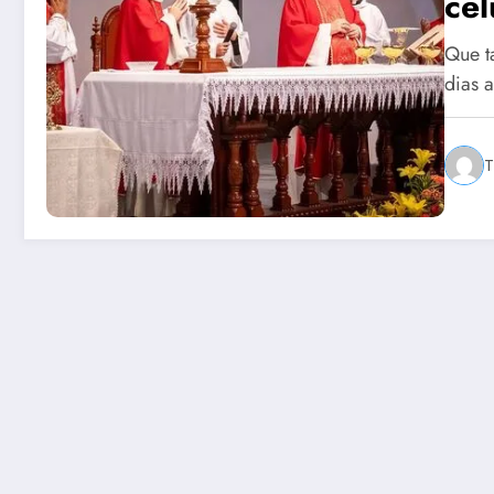
cel
Que ta
dias 
T