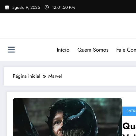
Pular
agosto 9, 2026
12:01:51 PM
para
o
conteúdo
Início
Quem Somos
Fale Co
Página inicial
Marvel
ENTR
Qu