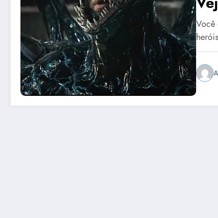
Vej
Você 
herói
A