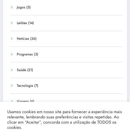
Jogos
(5)
Leilões
(14)
Notícias
(36)
Programas
(3)
Saúde
(21)
Tecnologia
(7)
Viagens
(6)
Usamos cookies em nosso site para fornecer a experiência mais
relevante, lembrando suas preferências e visitas repetidas. Ao
clicar em “Aceitar”, concorda com a utilização de TODOS os
cookies.
Início
Quem Somos
Fale Conosco
Disclaimer