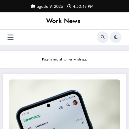
Pular
agosto 9, 2026
4:50:43 PM
para
o
Work News
conteúdo
Página inicial
ler whatsapp