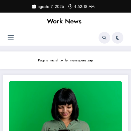
Pular
agosto 7, 2026
4:52:18 AM
para
o
Work News
conteúdo
Página inicial
ler mensagens zap