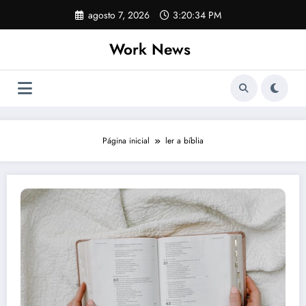
Pular
agosto 7, 2026
3:20:34 PM
para
o
Work News
conteúdo
Página inicial
ler a bíblia