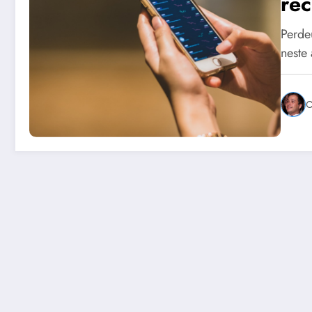
rec
Perde
neste
C