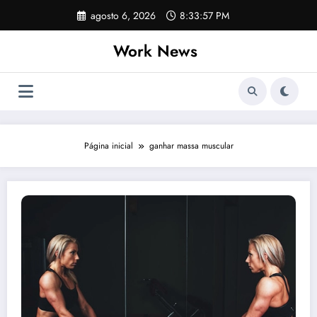
Pular
agosto 6, 2026
8:33:58 PM
para
o
Work News
conteúdo
Página inicial
ganhar massa muscular